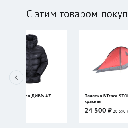
С этим товаром поку
Ъ AZ
Палатка BTrace STORM 2
красная
24 300 ₽
28 590 ₽