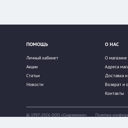
Цвет:
2
54/188
ПОМОЩЬ
О НАС
Личный кабинет
О магазине
Акции
Адреса маг
Статьи
Доставка и
Новости
Возврат и 
Контакты
© 1997-2026 ООО «Снаряжение»
Политика конфиде