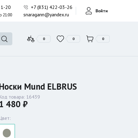
Фонари поисковые
-21-20
+7 (831) 422-03-26
Войти
Фонари тактические
snaragann@yandex.ru
о 21:00
Фонари универсальные
0
0
0
Носки Mund ELBRUS
Код товара:
16439
1 480 ₽
Цвет: