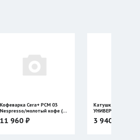
CM 03
Катушка Таймень
 кофе (с
УНИВЕРСАЛЬНАЯ
двухсторонняя
3 940 ₽