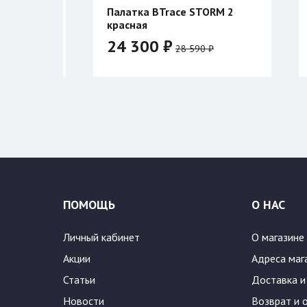
Trace STORM 2
Палатка BTrace ATLANT 3
красная
 ₽
28 040 ₽
28 590 ₽
32 990 ₽
Цвет:
ПОМОЩЬ
О НАС
Личный кабинет
О магазине
Акции
Адреса маг
Статьи
Доставка и
Новости
Возврат и 