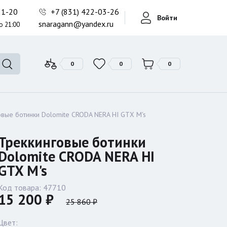
Фонари поисковые
-21-20
+7 (831) 422-03-26
Войти
Фонари тактические
snaragann@yandex.ru
о 21:00
Фонари универсальные
0
0
0
овые ботинки Dolomite CRODA NERA HI GTX M's
Треккинговые ботинки
Dolomite CRODA NERA HI
GTX M's
Код товара:
47710
15 200 ₽
25 860 ₽
Цвет: