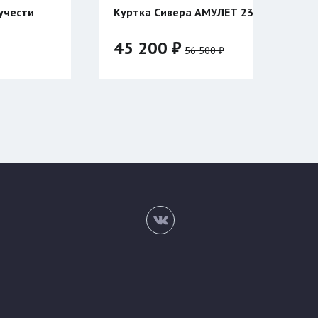
вера АМУЛЕТ 23
Катушка Таймень для ружья
Тайган двухсторонняя
 ₽
3 820 ₽
56 500 ₽
176
50/182
52/182