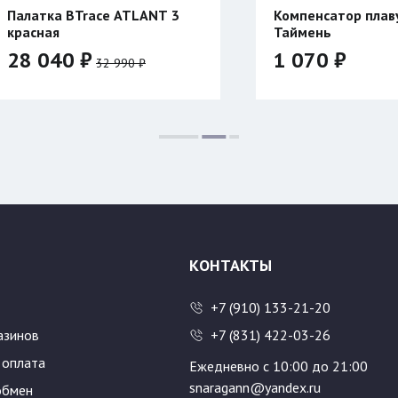
Компенсатор плавучести
Куртка Си
Таймень
1 070 ₽
45 200
Цвет:
Размер:
500
600
Размер:
46/176
48/
54/188
КОНТАКТЫ
+7 (910) 133-21-20
азинов
+7 (831) 422-03-26
 оплата
Ежедневно с 10:00 до 21:00
snaragann@yandex.ru
обмен