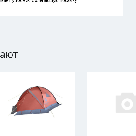
чивает удобную облегающую посадку
пают