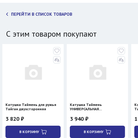
ПЕРЕЙТИ В СПИСОК ТОВАРОВ
С этим товаром покупают
ймень для ружья
Катушка Таймень
Компенсатор пл
хсторонняя
УНИВЕРСАЛЬНАЯ
Таймень
двухсторонняя
3 940 ₽
1 070 ₽
ОРЗИНУ
В КОРЗИНУ
В КОРЗИ