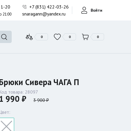
Фонари поисковые
-21-20
+7 (831) 422-03-26
Войти
Фонари тактические
snaragann@yandex.ru
о 21:00
Фонари универсальные
0
0
0
Брюки Сивера ЧАГА П
Код товара:
28097
1 990 ₽
3 900 ₽
Цвет: