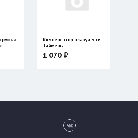
атор плавучести
Куртка Сивера АМУЛЕТ 23
ь
 ₽
45 200 ₽
56 500 ₽
Цвет:
Размер:
46/176
48/176
50/182
52/182
54/188