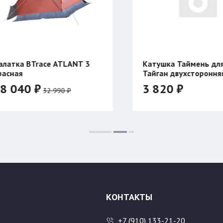
Катушка Таймень для ружья
Компенс
Тайган двухсторонняя
Таймен
3 820 ₽
1 070
Размер:
500
600
КОНТАКТЫ
+7 (910) 133-21-20