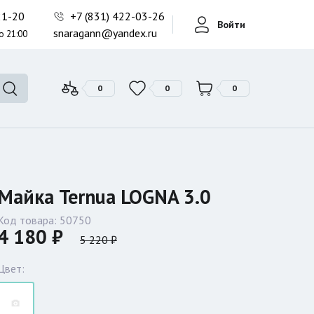
Фонари поисковые
-21-20
+7 (831) 422-03-26
Войти
Фонари тактические
snaragann@yandex.ru
о 21:00
Фонари универсальные
0
0
0
Майка Ternua LOGNA 3.0
Код товара:
50750
4 180 ₽
5 220 ₽
Цвет: