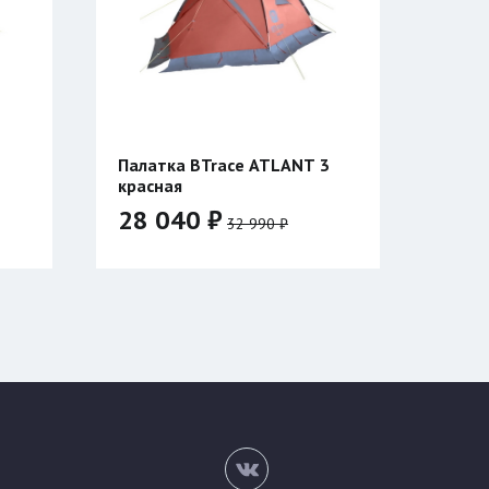
 ATLANT 3
Куртка Сивера АМУЛЕТ 23
45 200 ₽
990 ₽
56 500 ₽
Цвет:
Размер:
46/176
48/176
50/182
52/182
54/188