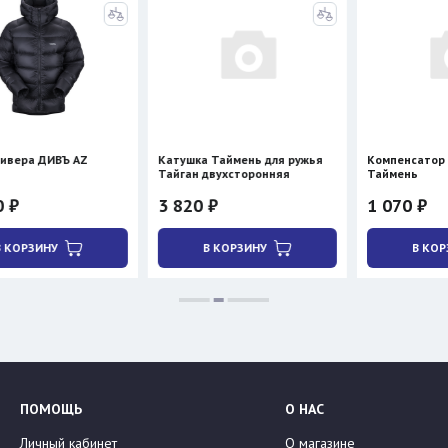
AZ
Катушка Таймень для ружья
Компенсатор плавучести
Тайган двухсторонняя
Таймень
3 820 ₽
1 070 ₽
В КОРЗИНУ
В КОРЗИНУ
ПОМОЩЬ
О НАС
Личный кабинет
О магазине