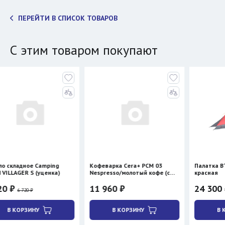
ПЕРЕЙТИ В СПИСОК ТОВАРОВ
С этим товаром покупают
е Camping
Кофеварка Cera+ PCM 03
Палатка BTrace STO
 (уценка)
Nespresso/молотый кофе (с
красная
нагревом)
11 960 ₽
24 300 ₽
28 590 ₽
НУ
В КОРЗИНУ
В КОРЗИНУ