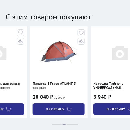
С этим товаром покупают
жья
Палатка BTrace ATLANT 3
Катушка Таймень
красная
УНИВЕРСАЛЬНАЯ
двухсторонняя
28 040 ₽
3 940 ₽
32 990 ₽
В КОРЗИНУ
В КОРЗИНУ