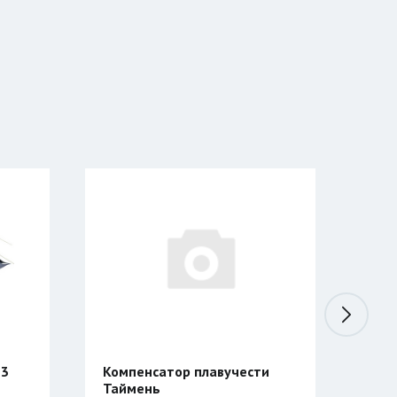
 3
Компенсатор плавучести
Коф
Таймень
Nes