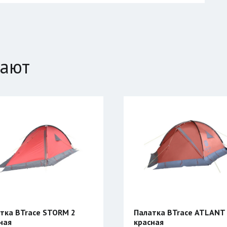
пают
тка BTrace STORM 2
Палатка BTrace ATLANT
ная
красная