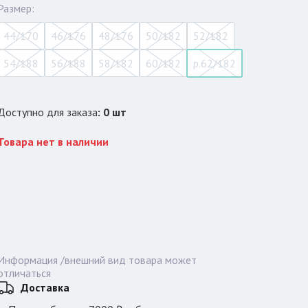
Размер:
44/170
46/176
48/176
50/182
52/182
54/188
56/188
58/182
60/182
р.62/182
Доступно для заказа
:
0
шт
Товара нет в наличии
Информация /внешний вид товара может
отличаться
Доставка