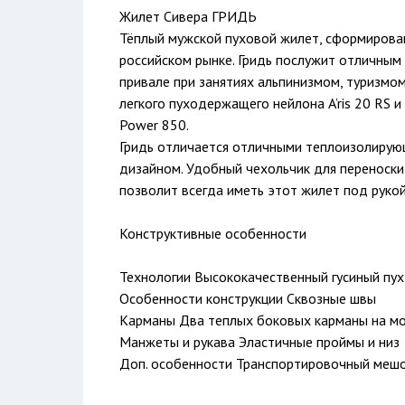
Жилет Сивера ГРИДЬ
Тёплый мужской пуховой жилет, сформировав
российском рынке. Гридь послужит отличным
привале при занятиях альпинизмом, туризмом
легкого пуходержащего нейлона A’ris 20 RS 
Power 850.
Гридь отличается отличными теплоизолирую
дизайном. Удобный чехольчик для переноск
позволит всегда иметь этот жилет под рукой
Конструктивные особенности
Технологии Высококачественный гусиный пу
Особенности конструкции Сквозные швы
Карманы Два теплых боковых карманы на мо
Манжеты и рукава Эластичные проймы и низ
Доп. особенности Транспортировочный мешо