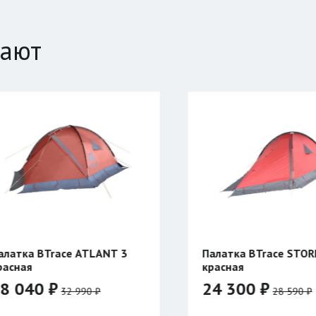
пают
Палатка BTrace STORM 2
Куртка Сиве
красная
24 300 ₽
39 900 ₽
28 590 ₽