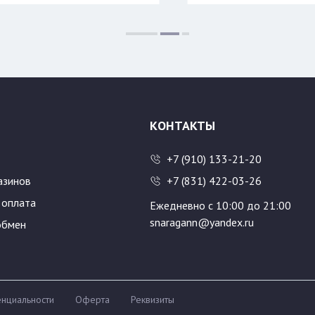
Цвет:
Цвет:
Размер:
48/176
50/18
56/188
58/18
КОНТАКТЫ
+7 (910) 133-21-20
азинов
+7 (831) 422-03-26
 оплата
Ежедневно с 10:00 до 21:00
snaragann@yandex.ru
обмен
нциальности
Оферта
Реквизиты