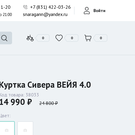
Фонари поисковые
-21-20
+7 (831) 422-03-26
Войти
Фонари тактические
snaragann@yandex.ru
о 21:00
Фонари универсальные
0
0
0
Куртка Сивера ВЕЙЯ 4.0
Код товара:
38033
14 990 ₽
24 800 ₽
Цвет: