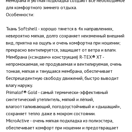
мембрана и уютная подкладка создают все необходимое
для комфортного зимнего отдыха.
Особенности:
Ткань Softshell - хорошо тянется в 4х направлениях,
невероятно мягкая, долго сохраняет неизменный внешний
вид, приятна на ощупь и очень комфортна при ношении;
прекрасно вентилируется, защищает от ветра и влаги.
Мембрана («сэндвич» конструкция) R-TEX® XT -
непромокаемая, не продуваемая и вентилируемая, очень
тонкая, мягкая и тянущаяся мембрана, обеспечивает
беспрецедентную свободу движений, быстро выводит
влагу наружу.
Primalof® Gold - самый термически-эффективный
синтетический утеплитель, мягкий и лёгкий,
влагоотталкивающий, погодоустойчивый и «дышащий»,
сохраняет тепло даже в мокром состоянии.
MicroActive - очень мягкая подкладка из полиэстера,
обеспечивает комфорт при ношении и предотвращает