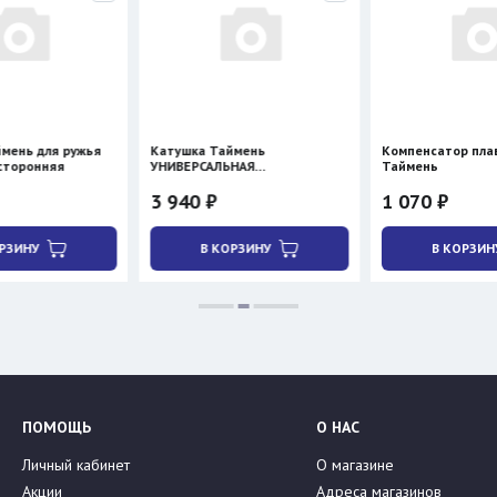
ружья
Катушка Таймень
Компенсатор плавучести
УНИВЕРСАЛЬНАЯ
Таймень
двухсторонняя
3 940 ₽
1 070 ₽
В КОРЗИНУ
В КОРЗИНУ
ПОМОЩЬ
О НАС
Личный кабинет
О магазине
Акции
Адреса магазинов