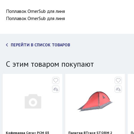
Поплавок OmerSub для линя
Поплавок OmerSub для линя
ПЕРЕЙТИ В СПИСОК ТОВАРОВ
С этим товаром покупают
варка Cera+ PCM 03
Палатка BTrace STORM 2
Палатка 