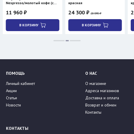
resso/молотый кофе (с
красная
красная
евом)
960 ₽
24 300 ₽
28 040
28 590 ₽
В КОРЗИНУ
В КОРЗИНУ
В
ПОМОЩЬ
О НАС
Личный кабинет
О магазине
Акции
Адреса магазинов
Статьи
Доставка и оплата
Новости
Возврат и обмен
Контакты
КОНТАКТЫ