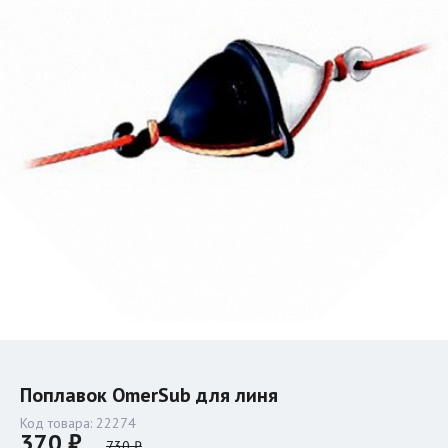
Поплавок OmerSub для линя
Код товара:
22274
370 ₽
730 ₽