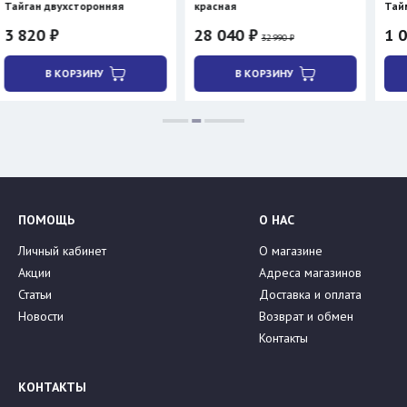
двухсторонняя
красная
Таймень
 ₽
28 040 ₽
1 070 ₽
32 990 ₽
В КОРЗИНУ
В КОРЗИНУ
В КОР
ПОМОЩЬ
О НАС
Личный кабинет
О магазине
Акции
Адреса магазинов
Статьи
Доставка и оплата
Новости
Возврат и обмен
Контакты
КОНТАКТЫ