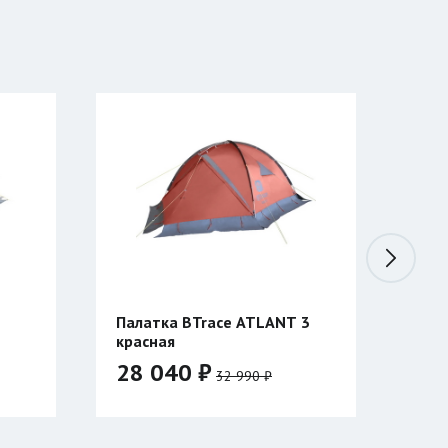
2
Палатка BTrace ATLANT 3
Кур
красная
28 040 ₽
39
32 990 ₽
Цвет:
Цвет