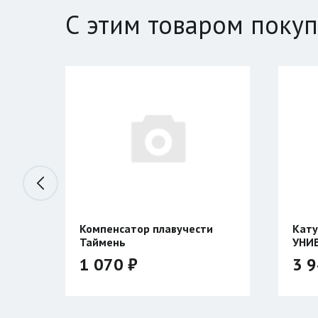
С этим товаром поку
жья
Компенсатор плавучести
Кату
Таймень
УНИ
двух
1 070 ₽
3 9
Размер: