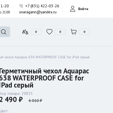
Фонари поисковые
-21-20
+7 (831) 422-03-26
Войти
Фонари тактические
snaragann@yandex.ru
о 21:00
Фонари универсальные
0
0
0
ый чехол Aquapac 638 WATERPROOF CASE for iPad серый
Герметичный чехол Aquapac
638 WATERPROOF CASE for
iPad серый
Код товара:
29835
2 490 ₽
6 010 ₽
Цвет: