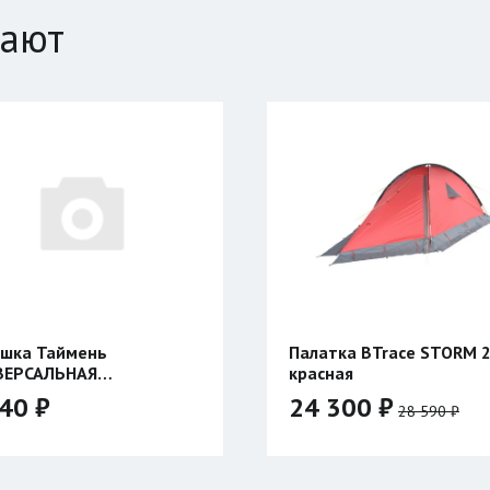
пают
шка Таймень
Палатка BTrace STORM 
ВЕРСАЛЬНАЯ
красная
сторонняя
40 ₽
24 300 ₽
28 590 ₽
Цвет: