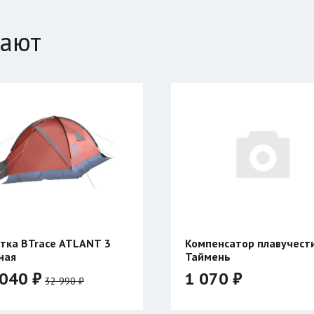
пают
тка BTrace ATLANT 3
Компенсатор плавучест
ная
Таймень
040 ₽
1 070 ₽
32 990 ₽