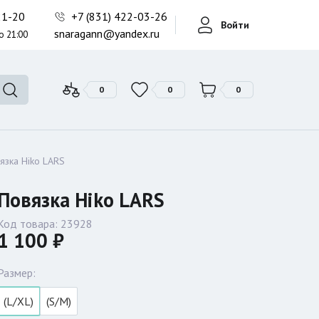
Фонари поисковые
-21-20
+7 (831) 422-03-26
Войти
Фонари тактические
snaragann@yandex.ru
о 21:00
Фонари универсальные
0
0
0
язка Hiko LARS
Повязка Hiko LARS
Код товара:
23928
1 100 ₽
Размер:
(L/XL)
(S/M)