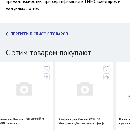
принадлежностью при сертификации в ГИМС байдарок и
надувных лодок.
ПЕРЕЙТИ В СПИСОК ТОВАРОВ
С этим товаром покупают
al ОДИССЕЙ 2
Кофеварка Cera+ PCM 03
Палатка BTrace S
Nespresso/молотый кофе (с
красная
нагревом)