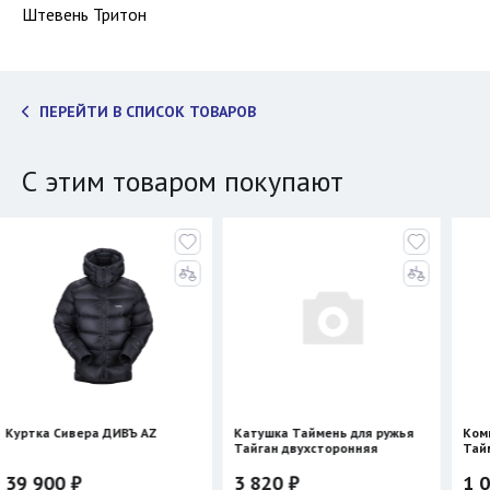
Штевень Тритон
ПЕРЕЙТИ В СПИСОК ТОВАРОВ
С этим товаром покупают
 Сивера ДИВЪ AZ
Катушка Таймень для ружья
Компенсато
Тайган двухсторонняя
Таймень
00 ₽
3 820 ₽
1 070 ₽