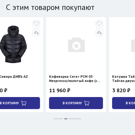
С этим товаром покупают
ВЪ AZ
Кофеварка Cera+ PCM 03
Катушка Таймень для 
Nespresso/молотый кофе (с
Тайган двухсторонняя
нагревом)
11 960 ₽
3 820 ₽
У
В КОРЗИНУ
В КОРЗИНУ