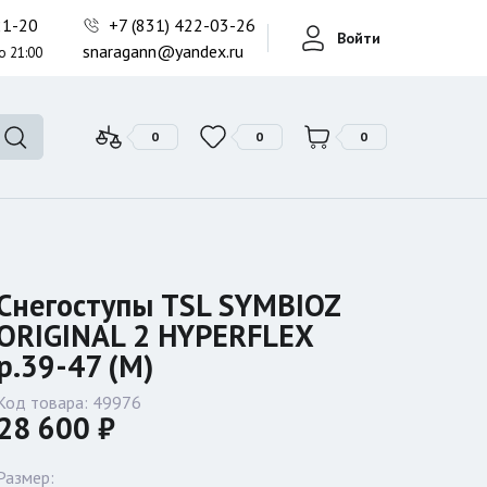
Фонари поисковые
-21-20
+7 (831) 422-03-26
Войти
Фонари тактические
snaragann@yandex.ru
о 21:00
Фонари универсальные
0
0
0
Снегоступы TSL SYMBIOZ
ORIGINAL 2 HYPERFLEX
р.39-47 (M)
Код товара:
49976
28 600 ₽
Размер: