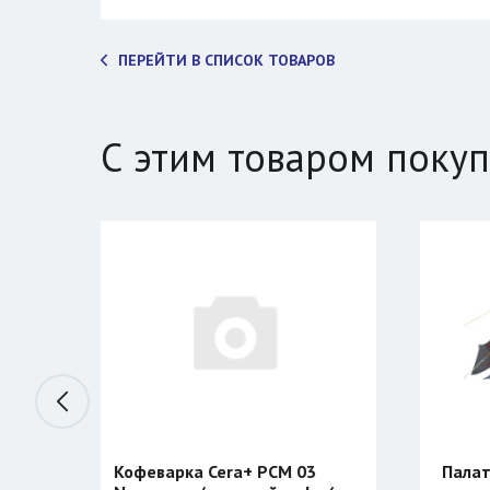
ПЕРЕЙТИ В СПИСОК ТОВАРОВ
С этим товаром поку
ra+ PCM 03
Палатка BTrace ATLANT 3