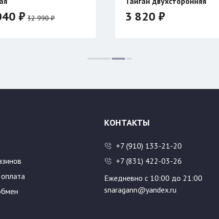
Тайган двухсторонняя
Таймень
3 820 ₽
1 070 ₽
Размер:
500
600
КОНТАКТЫ
+7 (910) 133-21-20
азинов
+7 (831) 422-03-26
 оплата
Ежедневно с 10:00 до 21:00
snaragann@yandex.ru
обмен