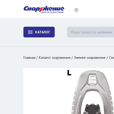
пластины
Холодиль
изотерми
КАТАЛОГ
и контей
Главная
Каталог снаряжения
Зимнее снаряжение
Сн