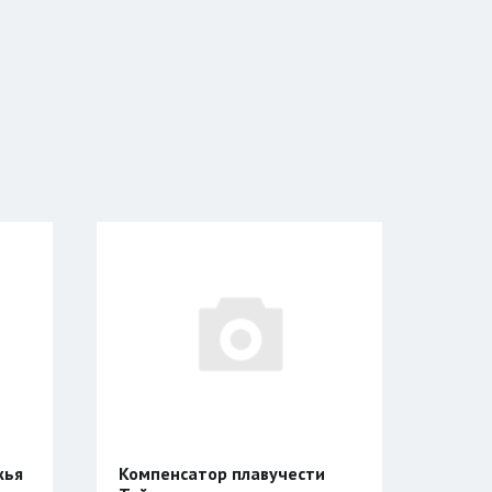
 плавучести
Куртка Сивера АМУЛЕТ 23