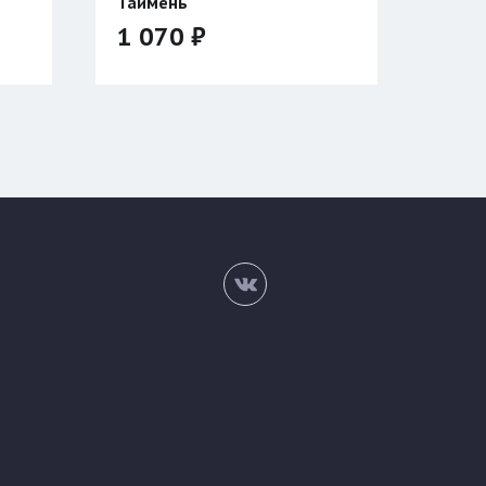
45 200 ₽
56 500 ₽
Цвет:
Размер:
46/176
48/176
50/182
52/182
54/188