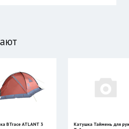
пают
Катушка Таймень для ружья
Компенсатор