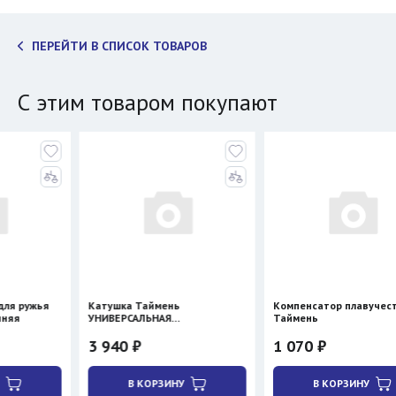
ПЕРЕЙТИ В СПИСОК ТОВАРОВ
С этим товаром покупают
ья
Катушка Таймень
Компенсатор плавучести
УНИВЕРСАЛЬНАЯ
Таймень
двухсторонняя
3 940 ₽
1 070 ₽
В КОРЗИНУ
В КОРЗИНУ