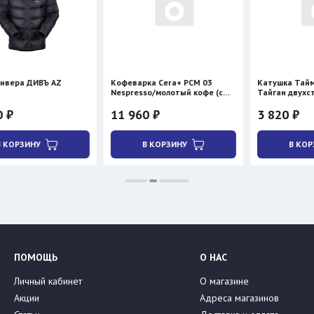
Ъ AZ
Кофеварка Cera+ PCM 03
Катушка Таймень для ру
Nespresso/молотый кофе (с
Тайган двухсторонняя
нагревом)
11 960 ₽
3 820 ₽
В КОРЗИНУ
В КОРЗИНУ
ПОМОЩЬ
О НАС
Личный кабинет
О магазине
Акции
Адреса магазинов