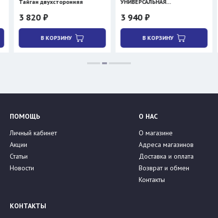
двухсторонняя
УНИВЕРСАЛЬНАЯ
Таймень
двухсторонняя
 ₽
3 940 ₽
1 070 ₽
В КОРЗИНУ
В КОРЗИНУ
В КО
ПОМОЩЬ
О НАС
Личный кабинет
О магазине
Акции
Адреса магазинов
Статьи
Доставка и оплата
Новости
Возврат и обмен
Контакты
КОНТАКТЫ