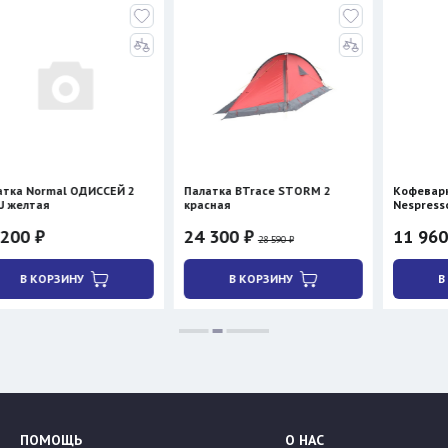
al ОДИССЕЙ 2
Палатка BTrace STORM 2
Кофеварка Cera+ 
красная
Nespresso/молотый
нагревом)
24 300 ₽
11 960 ₽
28 590 ₽
ЗИНУ
В КОРЗИНУ
В КОРЗИНУ
ПОМОЩЬ
О НАС