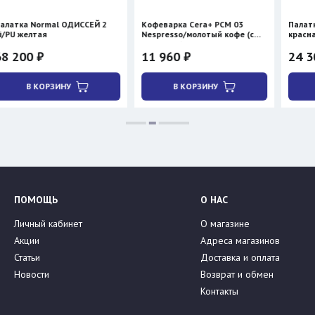
al ОДИССЕЙ 2
Кофеварка Cera+ PCM 03
Палатка BTrace S
Nespresso/молотый кофе (с
красная
нагревом)
11 960 ₽
24 300 ₽
28 590 ₽
ЗИНУ
В КОРЗИНУ
В КОРЗИНУ
ПОМОЩЬ
О НАС
Личный кабинет
О магазине
Акции
Адреса магазинов
Статьи
Доставка и оплата
Новости
Возврат и обмен
Контакты