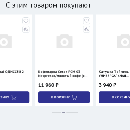
С этим товаром покупают
ССЕЙ 2
Кофеварка Cera+ PCM 03
Катушка Таймень
Nespresso/молотый кофе (с
УНИВЕРСАЛЬНАЯ
нагревом)
двухсторонняя
11 960 ₽
3 940 ₽
В КОРЗИНУ
В КОРЗИНУ