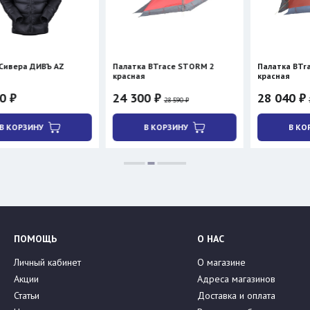
Ъ AZ
Палатка BTrace STORM 2
Палатка BTrace ATLANT 
красная
красная
24 300 ₽
28 040 ₽
28 590 ₽
32 990 ₽
В КОРЗИНУ
В КОРЗИНУ
ПОМОЩЬ
О НАС
Личный кабинет
О магазине
Акции
Адреса магазинов
Статьи
Доставка и оплата