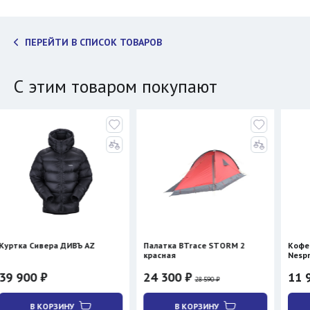
ПЕРЕЙТИ В СПИСОК ТОВАРОВ
С этим товаром покупают
а ДИВЪ AZ
Палатка BTrace STORM 2
Кофеварка Cera+ P
красная
Nespresso/молотый 
нагревом)
24 300 ₽
11 960 ₽
28 590 ₽
ЗИНУ
В КОРЗИНУ
В КОРЗИНУ