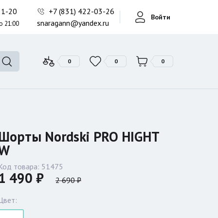
Фонари поисковые
-21-20
+7 (831) 422-03-26
Войти
Фонари тактические
snaragann@yandex.ru
о 21:00
Фонари универсальные
0
0
0
Шорты Nordski PRO HIGHT
W
Код товара:
51475
1 490 ₽
2 690 ₽
Цвет: