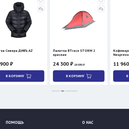
ВЪ AZ
Палатка BTrace STORM 2
Кофеварка Cera+ PCM 0
красная
Nespresso/молотый коф
нагревом)
24 300 ₽
11 960 ₽
28 590 ₽
В КОРЗИНУ
В КОРЗИНУ
ПОМОЩЬ
О НАС