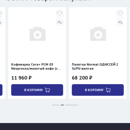
ка Cera+ PCM 03
Палатка Normal ОДИССЕЙ 2
Палатка BTr
so/молотый кофе (с
Si/PU желтая
красная
м)
0 ₽
68 200 ₽
24 300 ₽
В КОРЗИНУ
В КОРЗИНУ
В КО