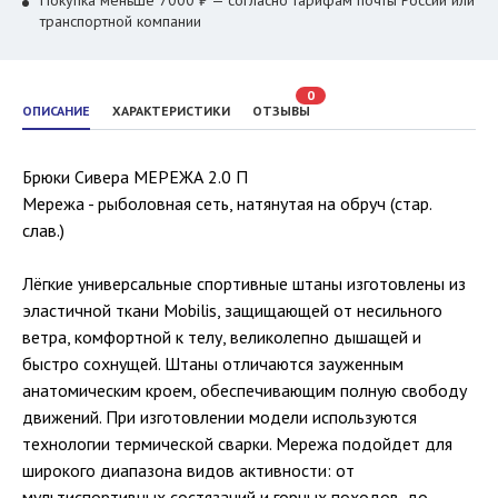
Покупка меньше 7000 ₽ — согласно тарифам почты России или
транспортной компании
0
ОПИСАНИЕ
ХАРАКТЕРИСТИКИ
ОТЗЫВЫ
Брюки Сивера МЕРЕЖА 2.0 П
Мережа - рыболовная сеть, натянутая на обруч (стар.
слав.)
Лёгкие универсальные спортивные штаны изготовлены из
эластичной ткани Mobilis, защищающей от несильного
ветра, комфортной к телу, великолепно дышащей и
быстро сохнущей. Штаны отличаются зауженным
анатомическим кроем, обеспечивающим полную свободу
движений. При изготовлении модели используются
технологии термической сварки. Мережа подойдет для
широкого диапазона видов активности: от
мультиспортивных состязаний и горных походов, до