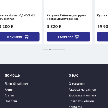
СЕЙ 2
Катушка Таймень для ружья
Куртка Сивера ДИВЪ AZ
Тайган двухсторонняя
3 820 ₽
39 900 ₽
В КОРЗИНУ
В КОРЗИНУ
ПОМОЩЬ
О НАС
Личный кабинет
О магазине
Акции
Адреса магазинов
Статьи
Доставка и оплата
Новости
Возврат и обмен
Контакты