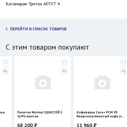
Катамаран Тритон АРГУТ 4
ПЕРЕЙТИ В СПИСОК ТОВАРОВ
С этим товаром покупают
алатка Normal ОДИССЕЙ 2
Кофеварка Cera+ PCM 03
Куртк
i/PU желтая
Nespresso/молотый кофе (с
нагревом)
68 200 ₽
11 960 ₽
39 9