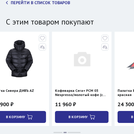
ПЕРЕЙТИ В СПИСОК ТОВАРОВ
С этим товаром покупают
ВЪ AZ
Кофеварка Cera+ PCM 03
Палатка BTrace STORM
Nespresso/молотый кофе (с
красная
нагревом)
11 960 ₽
24 300 ₽
28 590 ₽
У
В КОРЗИНУ
В КОРЗИНУ