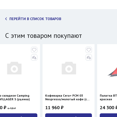
ПЕРЕЙТИ В СПИСОК ТОВАРОВ
С этим товаром покупают
 Camping
Кофеварка Cera+ PCM 03
Палатка BTrace STOR
 (уценка)
Nespresso/молотый кофе (с
красная
нагревом)
11 960 ₽
24 300 ₽
28 590 ₽