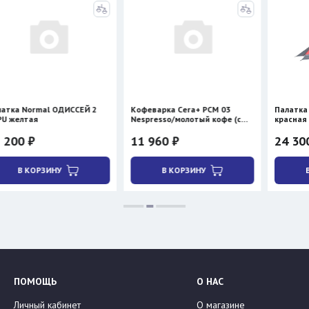
l ОДИССЕЙ 2
Кофеварка Cera+ PCM 03
Палатка BTrace ST
Nespresso/молотый кофе (с
красная
нагревом)
11 960 ₽
24 300 ₽
28 590 ₽
ИНУ
В КОРЗИНУ
В КОРЗИНУ
ПОМОЩЬ
О НАС
Личный кабинет
О магазине